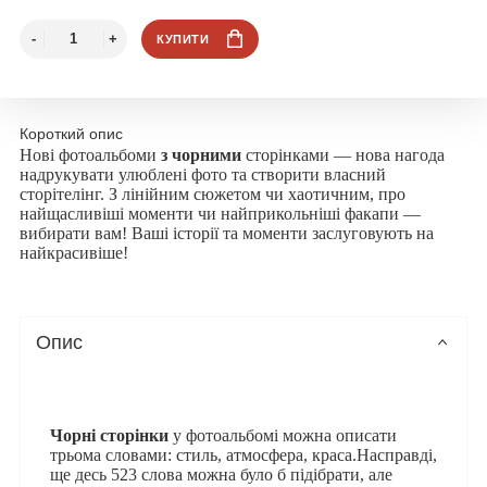
КУПИТИ
Короткий опис
Нові фотоальбоми
з чорними
сторінками — нова нагода
надрукувати улюблені фото та створити власний
сторітелінг. З лінійним сюжетом чи хаотичним, про
найщасливіші моменти чи найприкольніші факапи —
вибирати вам! Ваші історії та моменти заслуговують на
найкрасивіше!
Опис
Чорні сторінки
у фотоальбомі можна описати
трьома словами: стиль, атмосфера, краса.Насправді,
ще десь 523 слова можна було б підібрати, але