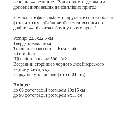
основне — незмінне. Вони стануть ідеальним
доповненням ваших найсвітліших пригод.
Замовляйте фотоальбом та друкуйте свої улюблені
фото, а красу і дбайливе збереження спогадів
довірте — ці фотоальбоми у цьому профі!
Розмір: 22,5х22,5 см
Тверда обкладинка
Тиснення фольгою — Rose Gold
30 сторінок
Щільність паперу: 500 г/м2
Всередині сторінки з чорного дизайнерського
картону, без друку
2 аркуші куточків для фото (204 шт.)
Вміщує:
до 60 фотографій розміром 10x15 см
до 90 фотографій розміром 9x11 см