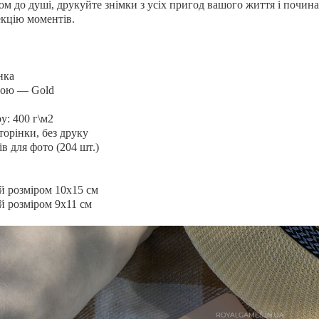
м до душі, друкуйте знімки з усіх пригод вашого життя і почин
екцію моментів.
нка
гою — Gold
у: 400 г\м2
торінки, без друку
ів для фото (204 шт.)
й розміром 10x15 см
й розміром 9x11 см