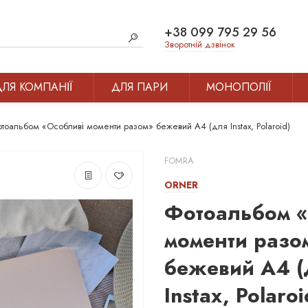
+38 099 795 29 56
Зворотній дзвінок
ДЛЯ КОМПАНІЇ
ДЛЯ ПАРИ
МОНОПОЛІЇ
тоальбом «Особливі моменти разом» бежевий А4 (для Instax, Polaroid)
FOMRA
ORNER
Фотоальбом «
моменти разо
бежевий А4 (
Instax, Polaroi