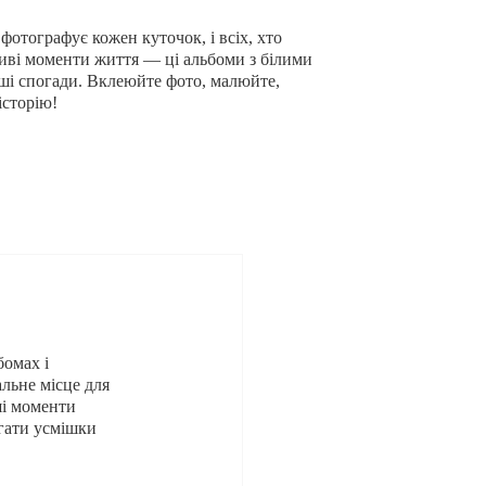
 фотографує кожен куточок, і всіх, хто
иві моменти життя — ці альбоми з білими
ші спогади. Вклеюйте фото, малюйте,
історію!
бомах і
льне місце для
ші моменти
ігати усмішки