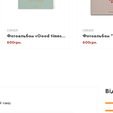
ORNER
ORNER
Фотоальбом «Good times» А4 (для Instax, Polaroid)
600грн.
600грн.
Ві
й товар.