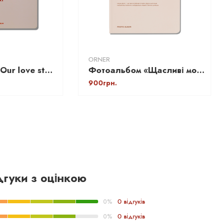
ORNER
Фотоальбом "Our love story" А4 (для Instax, Polaroid)
Фотоальбом «Щасливі моменти життя» (для Instax, Polaroid)
900грн.
дгуки з оцінкою
0 відгуків
0%
0 відгуків
0%