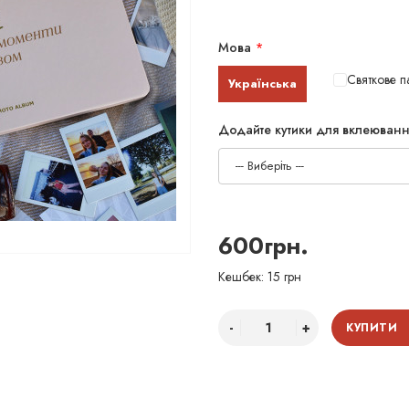
Мова
Святкове п
Українська
Додайте кутики для вклеюванн
--- Виберіть ---
600грн.
Кешбек: 15 грн
КУПИТИ