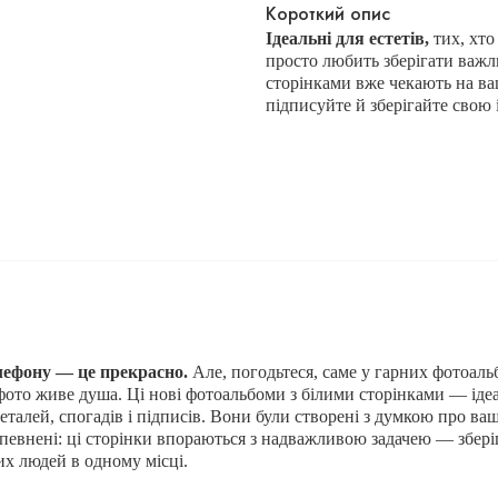
Короткий опис
Ідеальні для естетів,
тих, хто
просто любить зберігати важл
сторінками вже чекають на ва
підписуйте й зберігайте свою 
лефону — це прекрасно.
Але, погодьтеся, саме у гарних фотоаль
фото живе душа.
Ці нові фотоальбоми з білими сторінками — ідеа
деталей, спогадів і підписів. Вони були створені з думкою про ва
певнені: ці сторінки впораються з надважливою задачею — збер
х людей в одному місці.