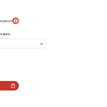
акування
я фото