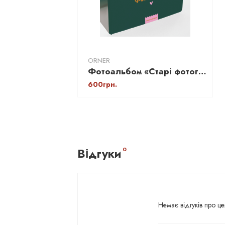
ORNER
Фотоальбом «‎Старі фотографії» А4 (для Instax, Polaroid)
600грн.
Відгуки
0
Немає відгуків про це