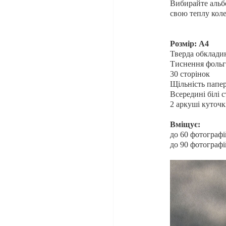
Вибирайте альбо
свою теплу кол
Розмір: А4
Тверда обклади
Тиснення фоль
30 сторінок
Щільність папер
Всередині білі с
2 аркуші куточк
Вміщує:
до 60 фотографі
до 90 фотографі