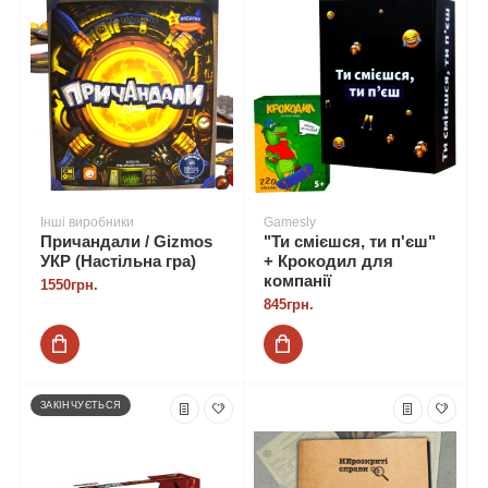
Інші виробники
Gamesly
Причандали / Gizmos
"Ти смієшся, ти п'єш"
УКР (Настільна гра)
+ Крокодил для
компанії
1550грн.
845грн.
ЗАКІНЧУЄТЬСЯ