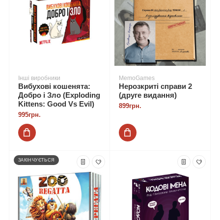
Інші виробники
MemoGames
Вибухові кошенята:
Нерозкриті справи 2
Добро і Зло (Exploding
(друге видання)
Kittens: Good Vs Evil)
899грн.
995грн.
ЗАКІНЧУЄТЬСЯ