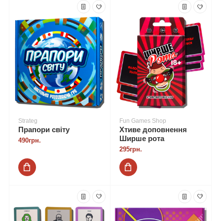
Strateg
Fun Games Shop
Прапори світу
Хтиве доповнення
Ширше рота
490грн.
295грн.