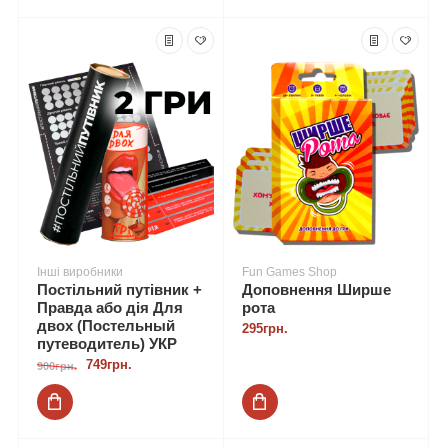
Інші виробники
Fun Games Shop
Постільний путівник +
Доповнення Ширше
Правда або дія Для
рота
двох (Постельный
295грн.
путеводитель) УКР
749грн.
900грн.