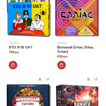
ORNER
Strateg
ХТО Я IN UA?
Великий Еліас (Alias,
Аліас)
799грн.
650грн.