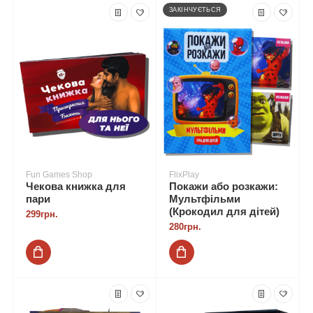
ЗАКІНЧУЄТЬСЯ
Fun Games Shop
FlixPlay
Чекова книжка для
Покажи або розкажи:
пари
Мультфільми
(Крокодил для дітей)
299грн.
280грн.