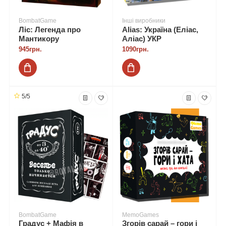
BombatGame
Інші виробники
Ліс: Легенда про
Alias: Україна (Еліас,
Мантикору
Аліас) УКР
945грн.
1090грн.
5/5
BombatGame
MemoGames
Градус + Мафія в
Згорів сарай – гори і