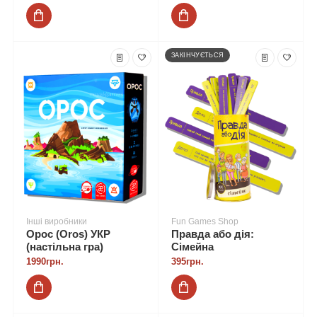
ЗАКІНЧУЄТЬСЯ
Інші виробники
Fun Games Shop
Орос (Oros) УКР
Правда або дія:
(настільна гра)
Сімейна
1990грн.
395грн.