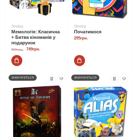
Strateg
Strateg
Мемологія: Класична
Початимося
+ Битва кіноманів у
295грн.
подарунок
749грн.
920грн.
ЗАКІНЧУЄТЬСЯ
ЗАКІНЧУЄТЬСЯ