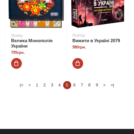
Strateg
FlixPlay
Велика Монополія
Вижити в Україні 2079
України
980грн.
795грн.
|<
<
1
2
3
4
5
6
7
8
9
>
>|