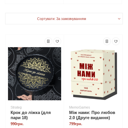
Сортувати: За замовчуванням
Strateg
MemoGames
Крок до ліжка (для
Між нами: Про любов
пари 18)
2.0 (Друге видання)
990грн.
799грн.