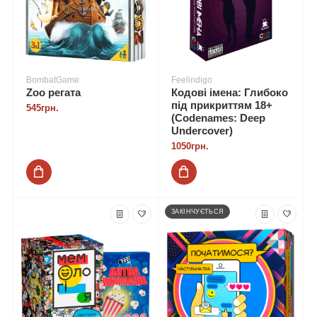
BombatGame
Feelindigo
Zoo регата
Кодові імена: Глибоко
під прикриттям 18+
545грн.
(Codenames: Deep
Undercover)
1050грн.
ЗАКІНЧУЄТЬСЯ