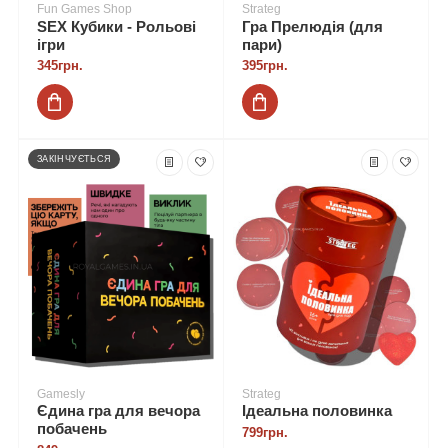
Fun Games Shop
Strateg
SEX Кубики - Рольові
Гра Прелюдія (для
ігри
пари)
345грн.
395грн.
ЗАКІНЧУЄТЬСЯ
Gamesly
Strateg
Єдина гра для вечора
Ідеальна половинка
побачень
799грн.