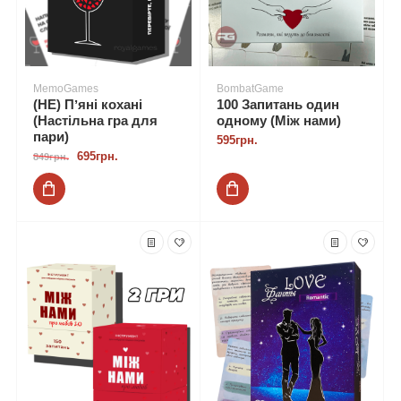
MemoGames
BombatGame
(НЕ) Пʼяні кохані
100 Запитань один
(Настільна гра для
одному (Між нами)
пари)
595грн.
695грн.
849грн.