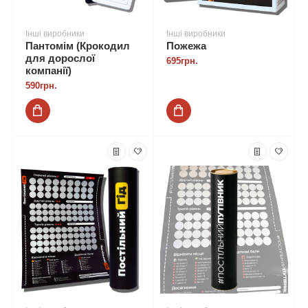
Інші виробники
Інші виробники
Пантомім (Крокодил
Пожежа
для дорослої
695грн.
компанії)
590грн.