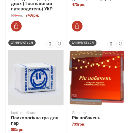
двох (Постельный
475грн.
путеводитель) УКР
749грн.
900грн.
ЗАКІНЧУЄТЬСЯ
ЗАКІНЧУЄТЬСЯ
Інші виробники
Gamesly
Психологічна гра для
Рік побачень
пар
799грн.
985грн.