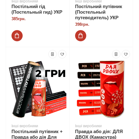
Інші виробники
Інші виробники
Постільний гід
Постільний путівник
(Постельный гид) УКР
(Постельный
путеводитель) УКР
385грн.
398грн.
Інші виробники
Інші виробники
Постільний путівник +
Правда або дія: ДЛЯ
Правда або дія Для
ДВОХ (Камасутра)