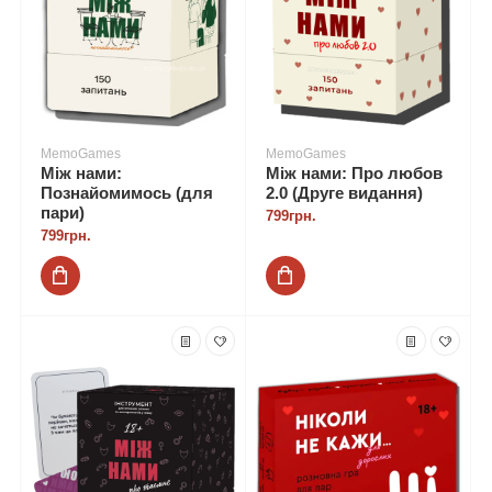
MemoGames
MemoGames
Між нами:
Між нами: Про любов
Познайомимось (для
2.0 (Друге видання)
пари)
799грн.
799грн.