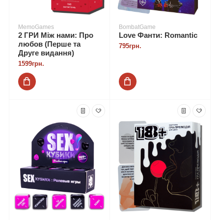
MemoGames
BombatGame
2 ГРИ Між нами: Про
Love Фанти: Romantic
любов (Перше та
795грн.
Друге видання)
1599грн.