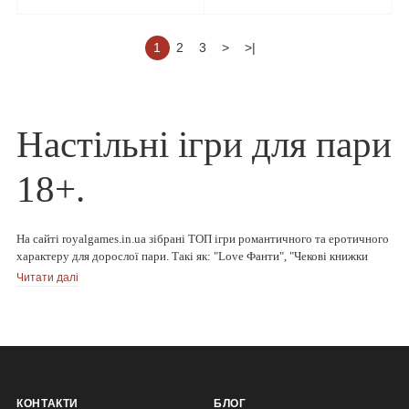
1
2
3
>
>|
Настільні ігри для пари
18+.
На сайті royalgames.in.ua зібрані ТОП ігри романтичного та еротичного
характеру для дорослої пари. Такі як: "Love Фанти", "Чекові книжки
бажань", "Правда або дія", "Морський бій", "Фантазм" та інші.
Читати далі
Подарунки від Royal games.
Також, при замовленні гри 18+ для пари, магазин Royal games дарує вам
пов'язку для очей безкоштовно!
КОНТАКТИ
БЛОГ