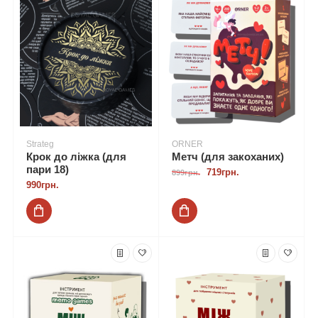
Strateg
ORNER
Крок до ліжка (для
Метч (для закоханих)
пари 18)
719грн.
899грн.
990грн.