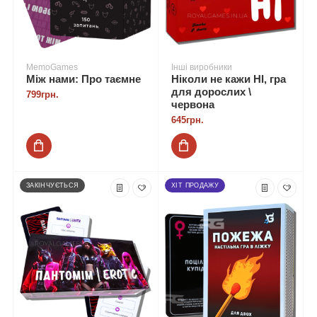
MemoGames
Інші виробники
Між нами: Про таємне
Ніколи не кажи НІ, гра
для дорослих \
799грн.
червона
645грн.
ЗАКІНЧУЄТЬСЯ
ХІТ ПРОДАЖУ