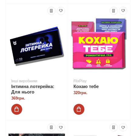
Інші виробники
FlixPlay
Інтимна лотерейка:
Кохаю тебе
Для нього
320грн.
369грн.