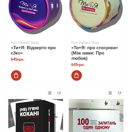
Fun Games Shop
Fun Games Shop
«Ти+Я: Відверто про
«Ти+Я: про стосунки»
с3кс»
(Між нами: Про
любов)
645грн.
645грн.