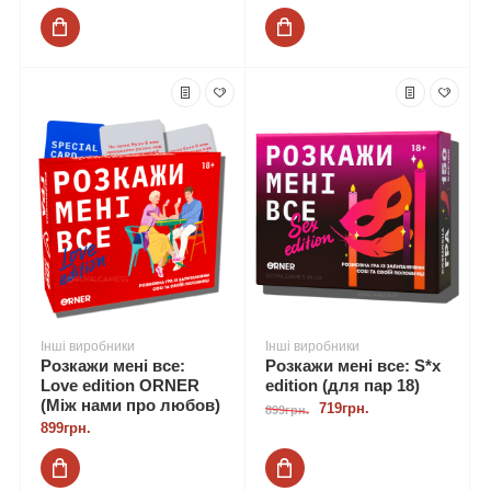
Інші виробники
Інші виробники
Розкажи мені все:
Розкажи мені все: S*x
Love edition ORNER
edition (для пар 18)
(Між нами про любов)
719грн.
899грн.
899грн.