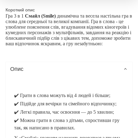
Короткий опис
Гра 3 в 1
Смайл (Smile)
динамічна та весела настільна гра в
слова для середньої та великої компанії. Гра в слова - це
улюблене пояснення слів, вгадування відомих кіногероїв і
кумедних персонажів з мультфільмів, завдання на реакцію і
блискавичний підбір слів з цікавих тем, допоможе зробити
ваш відпочинок яскравим, а гру незабутньою:
Опис
✔️ Грати в слова можуть від 4 людей і більше;
✔️ Підійде для вечірки та сімейного відпочинку;
✔️ Легкі правила, час освоєння — до 5 хвилин;
✔️ Можна грати в слова з дітьми, спростивши гру
так, як написано в правилах.
У «Смайлі» гравцям належить впоратися з трьома