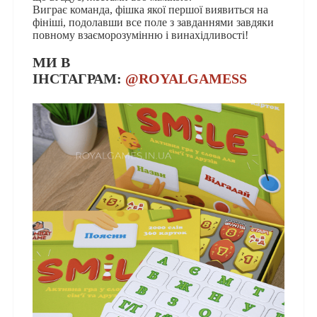
Виграє команда, фішка якої першої виявиться на
фініші, подолавши все поле з завданнями завдяки
повному взаєморозумінню і винахідливості!
МИ В
ІНСТАГРАМ:
@ROYALGAMESS