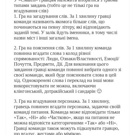
типами завдань (тобто це не тількі гра на
вгадування слів)
1. Гра на загадування слів. За 1 хвилину гравці
команди називають якомога більше слів, що
починаються на певну літеру, які відповідають
заданій темі. У залік йдуть іменники, в тому числі
назви міст і інші загальні імена.
2. Гра на пояснення слів. За 1 хвилину команда
повинна вгадати слова з колод різної
спрямованості: Люди, Ознаки/Властивості, Емоції/
Почуття, Предмети, Дії. Для виконання цього
завдання гравці команди повинні вибрати одного зі
своєї команди, який буде пояснювати слова в цей
хід. Однокореневі слова і переклад на інші мови
використовувати не можна, включаючи
клінгонський, дотракійський і сандарін 🙂
3. Гра на вгадування персонажа. За 1 хвилину,
гравець повинен вгадати персонажа, задаючи своїй
команді питання. Команда може відповідати тільки
«Так», «Ні» або «Частково», якщо на питання не
можна відповісти категоричними «Так» або «Ні».
Гравці команди також можуть підказувати гравцю,
що вгадує, жестами або мімікою.