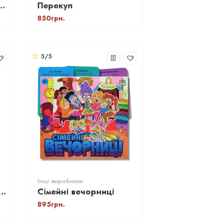
ра "Чпок" (Quick And Dirty)
Перекуп
850грн.
5/5
Інші виробники
ні все: Love edition ORNER (Між нами про любов)
Сімейні вечорниці
895грн.