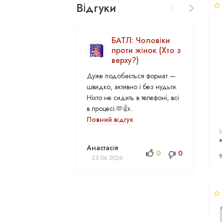
Відгуки
БАТЛ: Чоловіки
проти жінок (Хто з
верху?)
Дуже подобається формат —
швидко, активно і без нудьги.
Ніхто не сидить в телефоні, всі
В
в процесі.🫶👍..
Повний відгук
Анастасія
0
0
23.04.2026