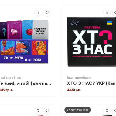
Інші виробники
Інші виробники
Ти мені, я тобі (для пари)
ХТО 
349грн.
445грн.
ЗАКІНЧУЄТЬСЯ