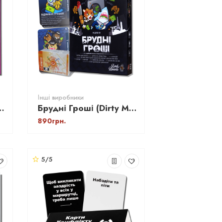
Інші виробники
я, мемарня, що за мем)
Брудні Гроші (Dirty Money: The Money Laundering Game)
890грн.
5/5