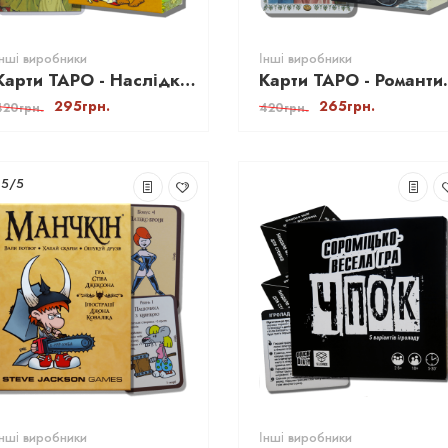
Інші виробники
Інші виробники
Карти ТАРО - Наслідків (After Tarot)
Карти Т
295грн.
265грн.
420грн.
420грн.
5/5
Інші виробники
Інші виробники