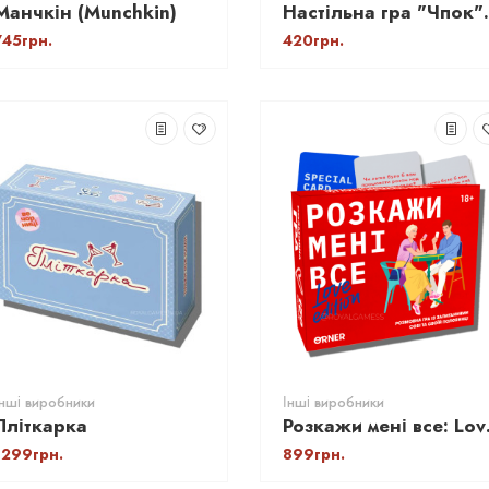
Манчкін (Munchkin)
Настільна г
745грн.
420грн.
Інші виробники
Інші виробники
Пліткарка
Розкажи ме
1299грн.
899грн.