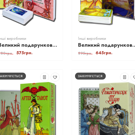
Інші виробники
Інші виробники
Великий подарунковий набір - Карти ТАРО Колесо Року
Великий подарунковий набір - Карт
575грн.
645грн.
880грн.
895грн.
ЗАКІНЧУЄТЬСЯ
ЗАКІНЧУЄТЬСЯ