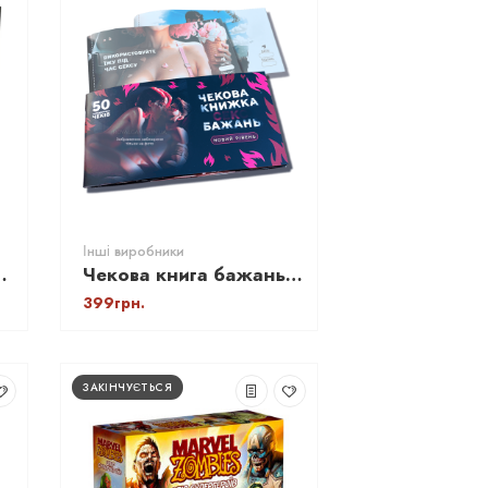
Інші виробники
 (Еліас, Аліас) УКР
Чекова книга бажань (Новий дизайн) 50
399грн.
ЗАКІНЧУЄТЬСЯ