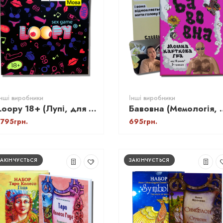
Інші виробники
Інші виробники
Loopy 18+ (Лупі, для пари)
Бавовна (Мемологі
1795грн.
695грн.
ЗАКІНЧУЄТЬСЯ
ЗАКІНЧУЄТЬСЯ