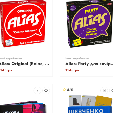
Інші виробники
Інші виробники
Alias: Original (Еліас, Аліас) УКР
Alias: Party для вечірки
1145грн.
1145грн.
5/5