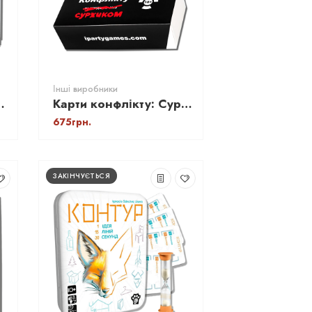
Інші виробники
и ТАРО Сімболон (Symbolon)
Карти конфлікту: Суржиком
675грн.
ЗАКІНЧУЄТЬСЯ