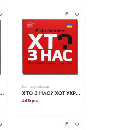
Інші виробники
З НАС? УКР (Как потерять друзей)
ХТО З НАС? ХОТ УКР (Как потерять друзей)
445грн.