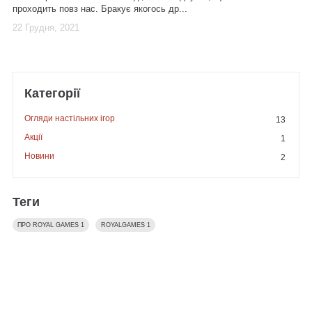
проходить повз нас. Бракує якогось др...
22 Грудня, 2021
Категорії
Огляди настільних ігор
13
Акції
1
Новини
2
Теги
ПРО ROYAL GAMES
1
ROYALGAMES
1